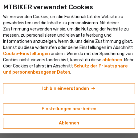
MTBIKER verwendet Cookies
te Fahrradportal in Mitteleuropa
Verifizierter Shop mit mehr als
Wir verwenden Cookies, um die Funktionalität der Website zu
shopping_cart
person
clear
DE
gewährleisten und die Inhalte zu personalisieren. Mit deiner
Ortung
Zustimmung verwenden wir sie, um die Nutzung der Website zu
Suche
Bevorzugst du Slowakisch? Unten kannst du das Lieferland, die
search
messen, zu personalisieren und relevante Werbung und
Sprache und das Menü einstellen.
Willkommen bei MTBIKER
Informationen anzuzeigen. Wenn du uns deine Zustimmung gibst,
kannst du diese widerrufen oder deine Einstellungen im Abschnitt
navigate_next
navigate_next
navigate_next
Radfahren
Kleidung
Hosen
Lang
Cookie-Einstellungen
ändern. Wenn du mit der Speicherung von
Lieferland
E-Shop
Basar
Cookies nicht einverstanden bist, kannst du diese
ablehnen
. Mehr
GOBIK
Österreich
über Cookies erfährst im Abschnitt
Schutz der Privatsphäre
Radfahren
GOBIK Subzero Hose, schwarz
und personenbezogener Daten
.
Sprache
4.5/5
(6 Bewertungen)
Laufsport
Deutsch
arrow_forward
Ich bin einverstanden
Währung
Tourismus und Camping
€ (EUR)
Einstellungen bearbeiten
Alpinismus
Ablehnen
Skitouren und Skifahren