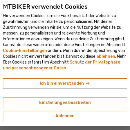
MTBIKER verwendet Cookies
größte Fahrradportal in Mitteleuropa
Verifizierter Shop mit mehr
Wir verwenden Cookies, um die Funktionalität der Website zu
shopping_cart
person
clear
DE
gewährleisten und die Inhalte zu personalisieren. Mit deiner
Ortung
Zustimmung verwenden wir sie, um die Nutzung der Website zu
Suche
Bevorzugst du Slowakisch? Unten kannst du das Lieferland, die
search
messen, zu personalisieren und relevante Werbung und
Sprache und das Menü einstellen.
Willkommen bei MTBIKER
Informationen anzuzeigen. Wenn du uns deine Zustimmung gibst,
kannst du diese widerrufen oder deine Einstellungen im Abschnitt
navigate_next
navigate_next
Shop
Kleidung
Handschuhe
Cookie-Einstellungen
ändern. Wenn du mit der Speicherung von
Lieferland
E-Shop
Basar
Cookies nicht einverstanden bist, kannst du diese
ablehnen
. Mehr
Österreich
über Cookies erfährst im Abschnitt
Schutz der Privatsphäre
Kurz
Vollfinger
Alle Produkte
und personenbezogener Daten
.
Sprache
Fahrräder
Deutsch
Winterhandschuhe
arrow_forward
Ich bin einverstanden
Währung
Elektrofahrräder
FAHRRADHANDSCHUHE
€ (EUR)
Einstellungen bearbeiten
Komponenten
Es gibt verschiedene Arten
von Fahrradhandschuhen,
jede
mit ihren eigenen einzigartigen Eigenschaften und Vorteilen,
Ablehnen
Reifen und Schläuche
die dir dabei helfen, deinen Komfort und dein Fahrerlebnis zu
Mehr zeigen
verbessern.