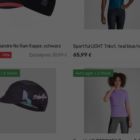
Fiandre No Rain Kappe, schwarz
Sportful LIGHT Trikot, teal blue/
65,99
€
Einzelpreis 30,99
€
-10%
 > 5 Stück
Auf Lager > 2 Stück