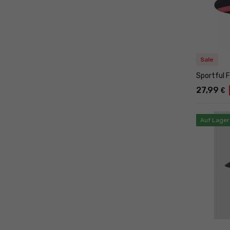
Sale
Sportful 
27,99
€
Auf Lager