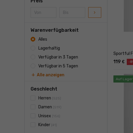
Preis
navigate_next
Warenverfügbarkeit
Alles
Lagerhaltig
Sportful 
Verfügbar in 3 Tagen
119
€
-8
Verfügbar in 5 Tagen
add
Alle anzeigen
Auf Lager
Geschlecht
Herren
(525)
Damen
(519)
Unisex
(156)
Kinder
(41)