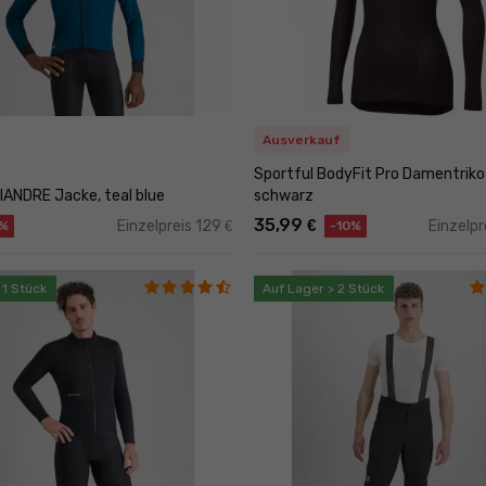
Ausverkauf
Sportful BodyFit Pro Damentriko
FIANDRE Jacke, teal blue
schwarz
35,99
€
Einzelpreis 129
Einzelpr
€
%
-10%
 1 Stück
Auf Lager > 2 Stück