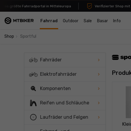
s größte Fahrradportal in Mitteleuropa
Verifizierter Shop mit m
Fahrrad
Outdoor
Sale
Basar
Info
navigate_next
Shop
Sportful
Fahrräder
Produk
Elektrofahrräder
Komponenten
Reifen und Schläuche
Laufräder und Felgen
Kle