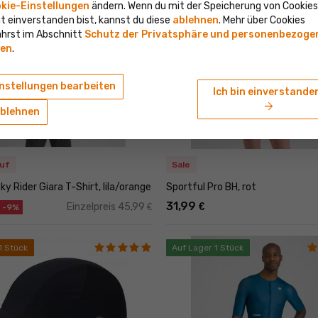
kie-Einstellungen
ändern. Wenn du mit der Speicherung von Cookies
 1 Stück
Auf Lager 2 Stück
ht einverstanden bist, kannst du diese
ablehnen
. Mehr über Cookies
ährst im Abschnitt
Schutz der Privatsphäre und personenbezoge
en
.
nstellungen bearbeiten
Ich bin einverstande
arrow_forward
blehnen
uf
Sale
ky Rider Giara T-Shirt, lila/orange
Sportful Pro BH, rot
31,99
€
Einzelpreis 45,99
€
-9%
1 Stück
Auf Lager 1 Stück