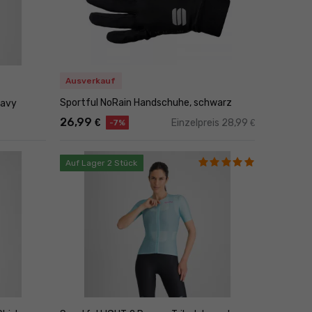
Ausverkauf
Sportful NoRain Handschuhe, schwarz
navy
26,99
€
Einzelpreis 28,99
€
-7%
Auf Lager 2 Stück