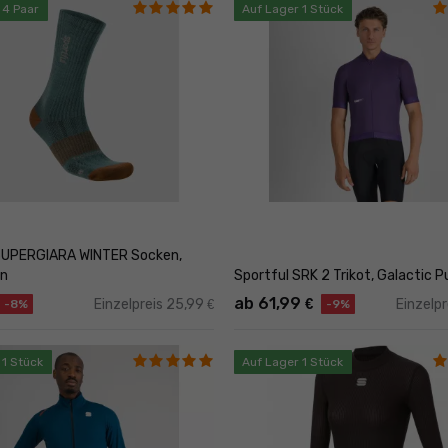
 4 Paar
Auf Lager 1 Stück
SUPERGIARA WINTER Socken,
en
Sportful SRK 2 Trikot, Galactic P
ab 61,99
€
Einzelpreis 25,99
Einzelp
€
-8%
-9%
 1 Stück
Auf Lager 1 Stück