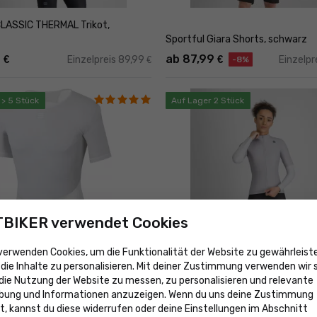
CLASSIC THERMAL Trikot,
Sportful Giara Shorts, schwarz
9
ab 87,99
€
€
Einzelpreis 89,99
Einzelpr
€
-8%
 > 5 Stück
Auf Lager 2 Stück
BIKER verwendet Cookies
 verwenden Cookies, um die Funktionalität der Website zu gewährleist
Sportful SRK SHIFT WIND Damenj
die Inhalte zu personalisieren. Mit deiner Zustimmung verwenden wir s
ro Funktions-T-Shirt, weiß
stone grey
die Nutzung der Website zu messen, zu personalisieren und relevante
9
ab 109
€
€
Einzelpreis 43,99
Einze
€
-8%
bung und Informationen anzuzeigen. Wenn du uns deine Zustimmung
t, kannst du diese widerrufen oder deine Einstellungen im Abschnitt