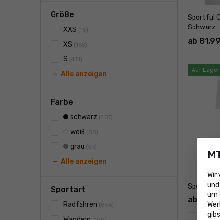
Größe
Sportful 
Schwarz
XXS
(15)
ab 81,9
XS
(168)
S
(471)
Auf Lager
add
Alle anzeigen
Farbe
schwarz
(407)
weiß
(83)
grau
(57)
MT
add
Alle anzeigen
Wir
und 
Sportful P
Sportart
um 
ab 33,9
Wer
Radfahren
(856)
gibs
Wandern
(109)