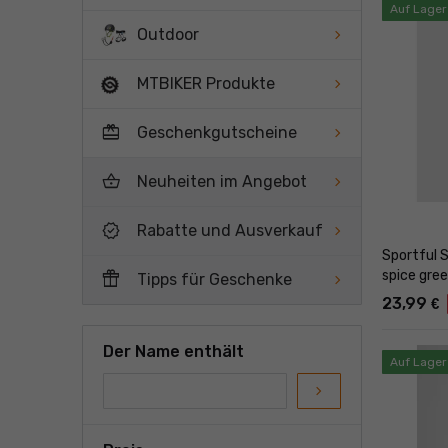
Auf Lager
Outdoor
MTBIKER Produkte
card_giftcard
Geschenkgutscheine
shopping_basket
Neuheiten im Angebot
new_releases
Rabatte und Ausverkauf
Sportful 
featured_seasonal_and_gifts
spice gre
Tipps für Geschenke
23,99
€
Der Name enthält
Auf Lager
navigate_next