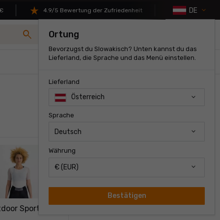
DE
4.9/5 Bewertung der Zufriedenheit
Über 50 000 Pro
search
shopping_cart
Ortung
Anmelden
0
Bevorzugst du Slowakisch? Unten kannst du das
Lieferland, die Sprache und das Menü einstellen.
Lieferland
Österreich
Sprache
Deutsch
Währung
€ (EUR)
Bestätigen
door Sportful