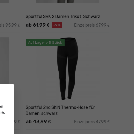
Sportful SRK 2 Damen Trikot, Schwarz
ab 61,99
€
eis 95,99
Einzelpreis 67,99
€
€
-9%
Auf Lager > 5 Stück
en
acke,
Sportful 2nd SKIN Thermo-Hose für
ie,
Damen, schwarz
ab 43,99
€
lpreis 119
Einzelpreis 47,99
€
€