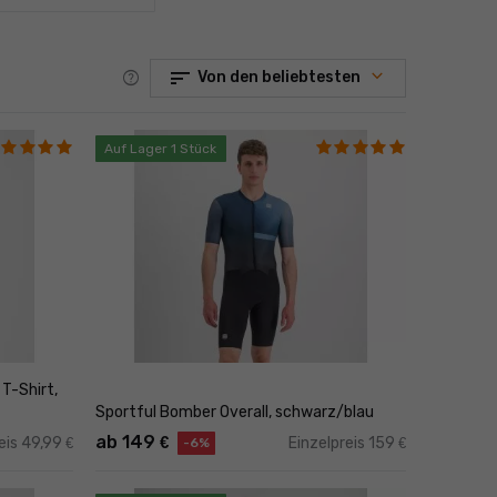
sort
help
Von den beliebtesten
Auf Lager 1 Stück
T-Shirt,
Sportful Bomber Overall, schwarz/blau
ab 149
€
eis 49,99
Einzelpreis 159
€
€
-6%