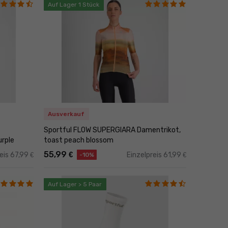
Auf Lager 1 Stück
Ausverkauf
Sportful FLOW SUPERGIARA Damentrikot,
urple
toast peach blossom
55,99
€
reis 67,99
Einzelpreis 61,99
€
€
-10%
Auf Lager > 5 Paar