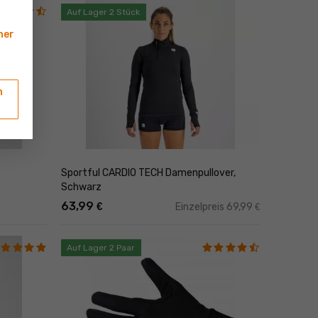
Auf Lager 2 Stück
ner
n
Sportful CARDIO TECH Damenpullover,
Schwarz
63,99
€
Einzelpreis 69,99
€
Auf Lager 2 Paar