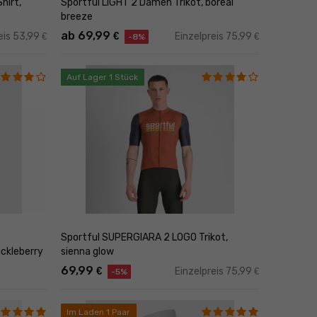
hirt,
Sportful LIGHT 2 Damen Trikot, boreal
breeze
ab 69,99
€
eis 53,99
Einzelpreis 75,99
€
€
-8%
Auf Lager 1 Stück
Sportful SUPERGIARA 2 LOGO Trikot,
sienna glow
ckleberry
69,99
€
Einzelpreis 75,99
€
-5%
Im Laden 1 Paar