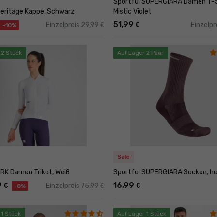
Sportful SUPERGIARA Damen T-S
Heritage Kappe, Schwarz
Mistic Violet
51,99
€
Einzelpreis 29,99
Einzelpr
€
-10%
 2 Stück
Auf Lager 2 Paar
Sale
SRK Damen Trikot, Weiß
Sportful SUPERGIARA Socken, hu
9
16,99
€
€
Einzelpreis 75,99
€
-8%
 1 Stück
Auf Lager 1 Stück