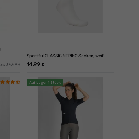
t,
Sportful CLASSIC MERINO Socken, weiß
14,99
€
eis 39,99
€
Auf Lager 1 Stück