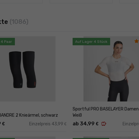
kte
(1086)
 4 Paar
Auf Lager 4 Stück
Sportful PRO BASELAYER Damen 
FIANDRE 2 Knieärmel, schwarz
Weiß
savings
9
ab 34,99
€
€
Einzelpreis 43,99
Einzelpr
€