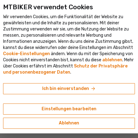
MTBIKER verwendet Cookies
ßte Fahrradportal in Mitteleuropa
Verifizierter Shop mit mehr al
Wir verwenden Cookies, um die Funktionalität der Website zu
shopping_cart
person
clear
DE
gewährleisten und die Inhalte zu personalisieren. Mit deiner
Ortung
Zustimmung verwenden wir sie, um die Nutzung der Website zu
Suche
Bevorzugst du Slowakisch? Unten kannst du das Lieferland, die
search
messen, zu personalisieren und relevante Werbung und
Sprache und das Menü einstellen.
Willkommen bei MTBIKER
Informationen anzuzeigen. Wenn du uns deine Zustimmung gibst,
kannst du diese widerrufen oder deine Einstellungen im Abschnitt
navigate_next
Shop
Cyklostar
Cookie-Einstellungen
ändern. Wenn du mit der Speicherung von
Lieferland
E-Shop
Basar
Cookies nicht einverstanden bist, kannst du diese
ablehnen
. Mehr
Österreich
über Cookies erfährst im Abschnitt
Schutz der Privatsphäre
MARKE CYKLOSTAR
Alle Produkte
und personenbezogener Daten
.
Sprache
Seit 1993 schreiben Präparate zum Reinigen von Fahrrädern
Fahrräder
Deutsch
arrow_forward
Ich bin einverstanden
ihre Geschichte. Heute auch mit einer effektiveren Version
zum Waschen von Ketten und Getrieben.
Währung
Elektrofahrräder
€ (EUR)
Einstellungen bearbeiten
Fahrradservice und Wartung ab Cyklostar
Komponenten
Ablehnen
Reifen und Schläuche
Outdoor ab Cyklostar