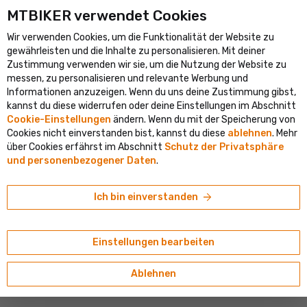
MTBIKER verwendet Cookies
e Fahrradportal in Mitteleuropa
Verifizierter Shop mit mehr als 
Wir verwenden Cookies, um die Funktionalität der Website zu
shopping_cart
person
clear
DE
gewährleisten und die Inhalte zu personalisieren. Mit deiner
Ortung
Zustimmung verwenden wir sie, um die Nutzung der Website zu
Suche
Bevorzugst du Slowakisch? Unten kannst du das Lieferland, die
search
messen, zu personalisieren und relevante Werbung und
Sprache und das Menü einstellen.
Willkommen bei MTBIKER
Informationen anzuzeigen. Wenn du uns deine Zustimmung gibst,
kannst du diese widerrufen oder deine Einstellungen im Abschnitt
navigate_next
Shop
Craft
Cookie-Einstellungen
ändern. Wenn du mit der Speicherung von
Lieferland
E-Shop
Basar
Cookies nicht einverstanden bist, kannst du diese
ablehnen
. Mehr
Österreich
über Cookies erfährst im Abschnitt
Schutz der Privatsphäre
MARKE CRAFT
Alle Produkte
und personenbezogener Daten
.
Sprache
Fahrräder
Deutsch
arrow_forward
Fahrradbekleidung ab Craft
Ich bin einverstanden
Währung
Elektrofahrräder
Fahrradflaschen / Wasserflaschen ab Craft
€ (EUR)
Einstellungen bearbeiten
Komponenten
Outdoor ab Craft
Ablehnen
Reifen und Schläuche