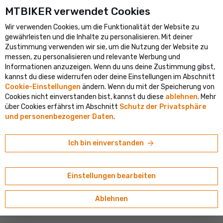
MTBIKER verwendet Cookies
ößte Fahrradportal in Mitteleuropa
Verifizierter Shop mit mehr a
Wir verwenden Cookies, um die Funktionalität der Website zu
shopping_cart
person
clear
DE
gewährleisten und die Inhalte zu personalisieren. Mit deiner
Ortung
Zustimmung verwenden wir sie, um die Nutzung der Website zu
Suche
Bevorzugst du Slowakisch? Unten kannst du das Lieferland, die
search
messen, zu personalisieren und relevante Werbung und
Sprache und das Menü einstellen.
Willkommen bei MTBIKER
Informationen anzuzeigen. Wenn du uns deine Zustimmung gibst,
kannst du diese widerrufen oder deine Einstellungen im Abschnitt
navigate_next
navigate_next
navigate_next
adfahren
Komponenten
Kassetten und Kettenblätter
Für Rennräder
Cookie-Einstellungen
ändern. Wenn du mit der Speicherung von
Lieferland
E-Shop
Basar
Cookies nicht einverstanden bist, kannst du diese
ablehnen
. Mehr
Campagnolo
Österreich
über Cookies erfährst im Abschnitt
Schutz der Privatsphäre
Radfahren
Campagnolo Chorus Kassette, 11-fach, 12-29T
und personenbezogener Daten
.
Sprache
Laufsport
Deutsch
arrow_forward
Ich bin einverstanden
Währung
Tourismus und Camping
€ (EUR)
Einstellungen bearbeiten
Alpinismus
Ablehnen
Skitouren und Skifahren