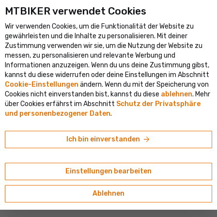
MTBIKER verwendet Cookies
ößte Fahrradportal in Mitteleuropa
Verifizierter Shop mit mehr 
Wir verwenden Cookies, um die Funktionalität der Website zu
shopping_cart
person
clear
DE
gewährleisten und die Inhalte zu personalisieren. Mit deiner
Ortung
Zustimmung verwenden wir sie, um die Nutzung der Website zu
Suche
Bevorzugst du Slowakisch? Unten kannst du das Lieferland, die
search
messen, zu personalisieren und relevante Werbung und
Sprache und das Menü einstellen.
Willkommen bei MTBIKER
Informationen anzuzeigen. Wenn du uns deine Zustimmung gibst,
kannst du diese widerrufen oder deine Einstellungen im Abschnitt
home
navigate_next
navigate_next
navigate_next
Elektronik und Beleuchtung
Fahrradcomputer
Fahrradcomputer
Cookie-Einstellungen
ändern. Wenn du mit der Speicherung von
Lieferland
E-Shop
Basar
Cookies nicht einverstanden bist, kannst du diese
ablehnen
. Mehr
Kellys
Österreich
über Cookies erfährst im Abschnitt
Schutz der Privatsphäre
Alle Produkte
Kellys DIGIT Fahrradcomputer
und personenbezogener Daten
.
Sprache
4.5/5
(14 Bewertungen)
Fahrräder
Deutsch
arrow_forward
Ich bin einverstanden
Währung
Elektrofahrräder
€ (EUR)
Einstellungen bearbeiten
Komponenten
Ablehnen
Reifen und Schläuche